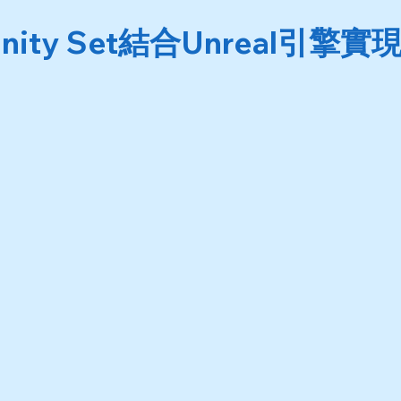
finity Set結合Unreal引