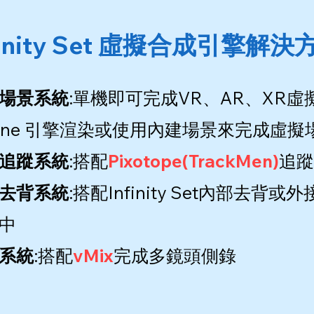
finity Set 虛擬合成引擎解決
場景系統
:單機即可完成VR、AR、XR虛擬
gine 引擎渲染或使用內建場景來完成虛擬
追蹤系統
:搭配
Pixotope(TrackMen)
追蹤
去背系統
:搭配Infinity Set內部
中
系統
:搭配
vMix
完成多鏡頭側錄