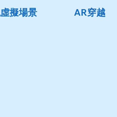
擎實現虛擬場景
AR穿越