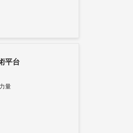
術平台
力量