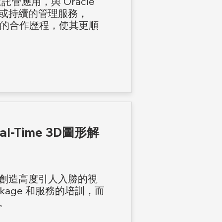
re 上託管應用，與 Oracle
或持續的管理服務，
le 的合作歷程，使其更順
-Time 3D圖形解
創造高度引人入勝的視
ackage 和服務的培訓，而
。