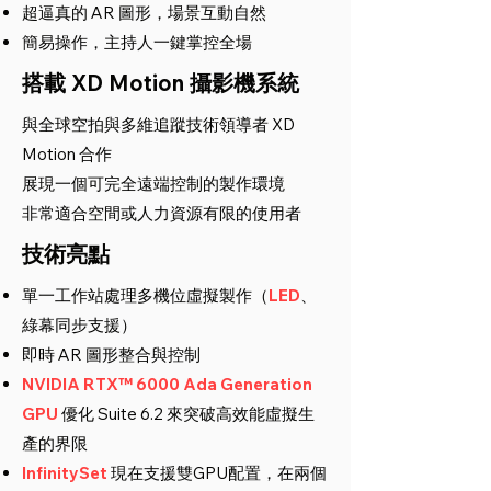
超逼真的 AR 圖形，場景互動自然
簡易操作，主持人一鍵掌控全場
搭載 XD Motion 攝影機系統
與全球空拍與多維追蹤技術領導者 XD
Motion 合作
展現一個可完全遠端控制的製作環境
非常適合空間或人力資源有限的使用者
技術亮點
單一工作站處理多機位虛擬製作（
LED
、
綠幕同步支援）
即時 AR 圖形整合與控制
NVIDIA RTX™ 6000 Ada Generation
GPU
優化 Suite 6.2 來突破高效能虛擬生
產的界限
InfinitySet
現在支援雙GPU配置，在兩個