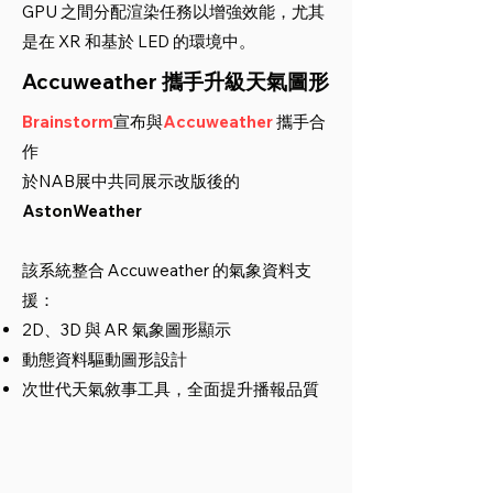
GPU 之間分配渲染任務以增強效能，尤其
是在 XR 和基於 LED 的環境中。
Accuweather 攜手升級天氣圖形
Brainstorm
宣布與
Accuweather
攜手合
作
於NAB展中共同展示改版後的
AstonWeather
該系統整合 Accuweather 的氣象資料支
援：
2D、3D 與 AR 氣象圖形顯示
動態資料驅動圖形設計
次世代天氣敘事工具，全面提升播報品質