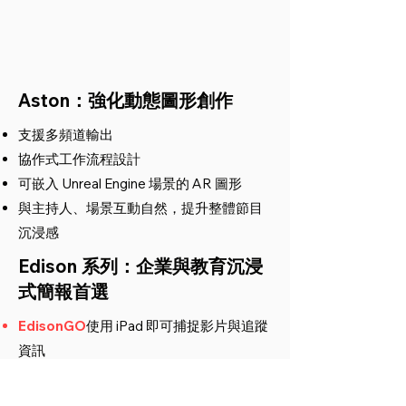
Aston：強化動態圖形創作
支援多頻道輸出
協作式工作流程設計
可嵌入 Unreal Engine 場景的 AR 圖形
與主持人、場景互動自然，提升整體節目
沉浸感
Edison 系列：企業與教育沉浸
式簡報首選
EdisonGO
使用 iPad 即可捕捉影片與追蹤
資訊
Edison OnCloud
訂閱式雲端簡報創作平
台，零門檻打造專業互動簡報